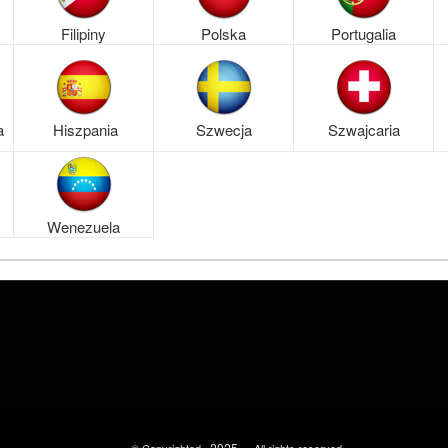
Filipiny
Polska
Portugalia
a
Hiszpania
Szwecja
Szwajcaria
Wenezuela
2025
-