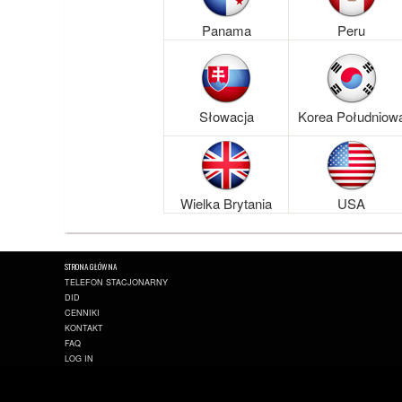
Panama
Peru
Słowacja
Korea Południow
Wielka Brytania
USA
STRONA GŁÓWNA
TELEFON STACJONARNY
DID
CENNIKI
KONTAKT
FAQ
LOG IN