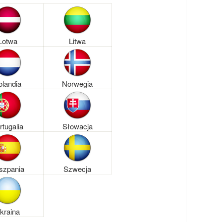
Łotwa
Litwa
olandia
Norwegia
rtugalia
Słowacja
szpania
Szwecja
kraina