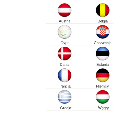
Austria
Belgia
Cypr
Chorwacja
Dania
Estonia
Francja
Niemcy
Grecja
Węgry