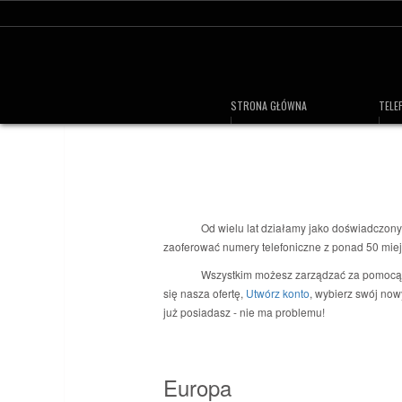
STRONA GŁÓWNA
TELE
Od wielu lat działamy jako doświadczony o
zaoferować numery telefoniczne z ponad 50 miej
Wszystkim możesz zarządzać za pomocą na
się nasza ofertę,
Utwórz konto
, wybierz swój now
już posiadasz - nie ma problemu!
Europa