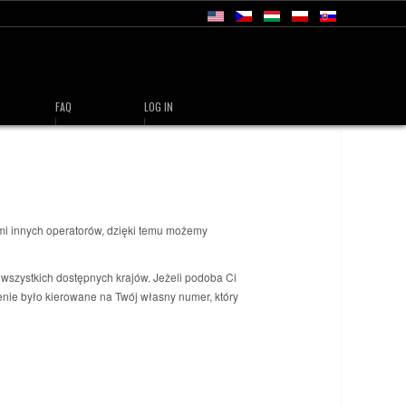
FAQ
LOG IN
ami innych operatorów, dzięki temu możemy
zystkich dostępnych krajów. Jeżeli podoba Ci
zenie było kierowane na Twój własny numer, który