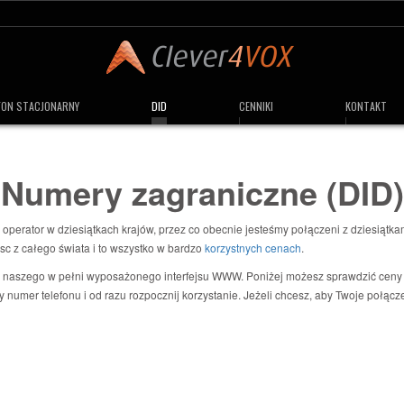
FON STACJONARNY
DID
CENNIKI
KONTAKT
Numery zagraniczne (DID)
perator w dziesiątkach krajów, przez co obecnie jesteśmy połączeni z dziesiątk
sc z całego świata i to wszystko w bardzo
korzystnych cenach
.
szego w pełni wyposażonego interfejsu WWW. Poniżej możesz sprawdzić ceny ws
y numer telefonu i od razu rozpocznij korzystanie. Jeżeli chcesz, aby Twoje połąc