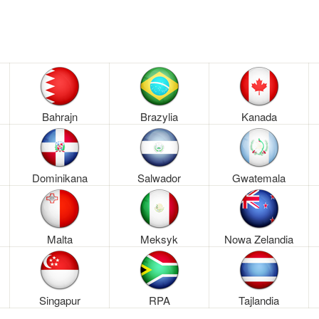
Bahrajn
Brazylia
Kanada
Dominikana
Salwador
Gwatemala
Malta
Meksyk
Nowa Zelandia
Singapur
RPA
Tajlandia