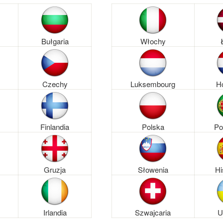
Bułgaria
Włochy
Czechy
Luksembourg
H
Finlandia
Polska
Po
Gruzja
Słowenia
Hi
Irlandia
Szwajcaria
U