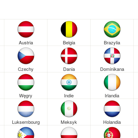
Austria
Belgia
Brazylia
Czechy
Dania
Dominikana
Węgry
Indie
Irlandia
Luksembourg
Meksyk
Holandia